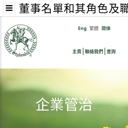
董事名單和其角色及職
移
至
Eng
繁體
简体
Primary
主
內
links
容
主頁
聯絡我們
查詢
企業管治