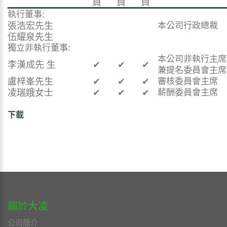
員
員
員
執行董事:
張浩宏先生
本公司行政總裁
伍耀泉先生
獨立非執行董事:
本公司非執行主席
李漢成先 生
✔
✔
✔
兼提名委員會主席
盧梓峯先生
✔
✔
✔
審核委員會主席
凌瑞娥女士
✔
✔
✔
薪酬委員會主席
下載
關於大凌
公司簡介