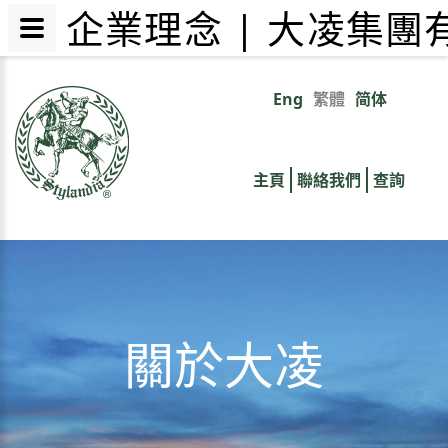
企業理念 | 大凌集團
移
至
Eng
繁體
简体
Primary
主
內
links
容
主頁
聯絡我們
查詢
關於大凌