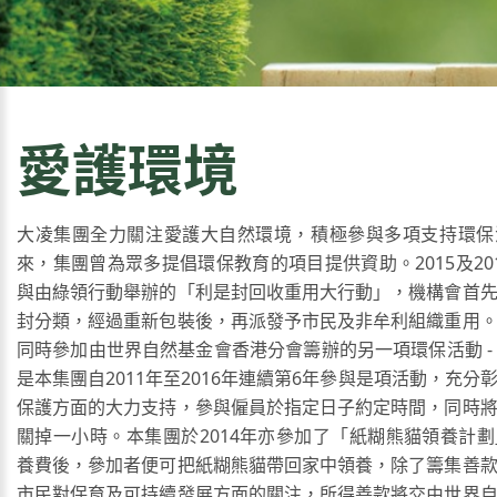
愛護環境
大凌集團全力關注愛護大自然環境，積極參與多項支持環保
來，集團曾為眾多提倡環保教育的項目提供資助。2015及20
與由綠領行動舉辦的「利是封回收重用大行動」，機構會首
封分類，經過重新包裝後，再派發予市民及非牟利組織重用
同時參加由世界自然基金會香港分會籌辦的另一項環保活動 -
是本集團自2011年至2016年連續第6年參與是項活動，充分
保護方面的大力支持，參與僱員於指定日子約定時間，同時
關掉一小時。本集團於2014年亦參加了「紙糊熊貓領養計
養費後，參加者便可把紙糊熊貓帶回家中領養，除了籌集善
市民對保育及可持續發展方面的關注，所得善款將交由世界