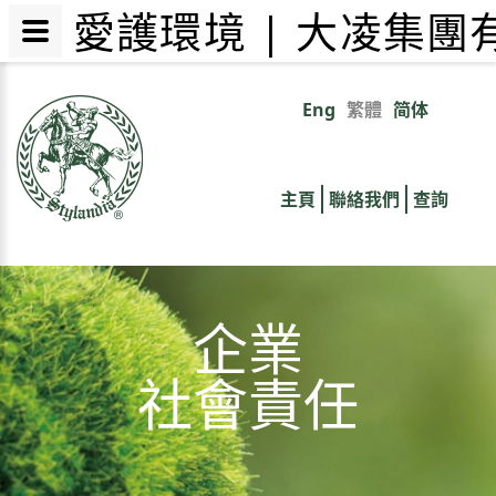
愛護環境 | 大凌集團
移
至
Eng
繁體
简体
Primary
主
內
links
容
主頁
聯絡我們
查詢
企業
社會責任