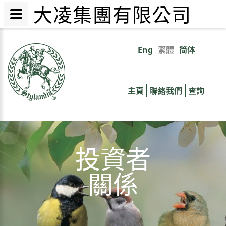
大凌集團有限公司
移
至
Eng
繁體
简体
Primary
主
內
links
容
主頁
聯絡我們
查詢
投資者
關係