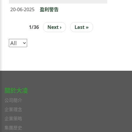
20-06-2025
盈利警告
1/36
下
Next ›
Last
Last »
PAGINATION
一
page
頁
關於大凌
公司簡介
企業理念
企業策略
集團歷史