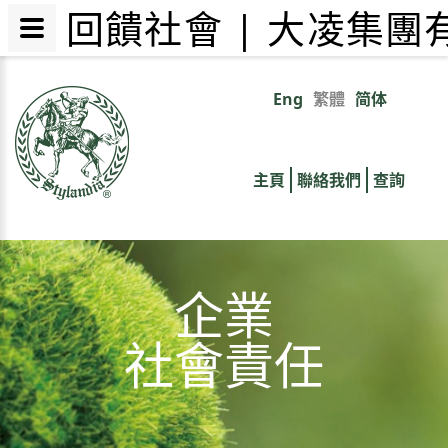
回饋社會 | 大凌集團
移
至
Eng
繁體
简体
Primary
主
內
links
容
主頁
聯絡我們
查詢
企業
社會責任