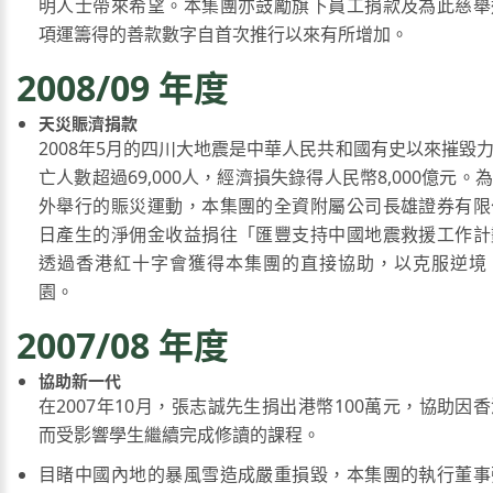
明人士帶來希望。本集團亦鼓勵旗下員工捐款及為此慈舉
項運籌得的善款數字自首次推行以來有所增加。
2008/09 年度
天災賑濟捐款
2008年5月的四川大地震是中華人民共和國有史以來摧毀
亡人數超過69,000人，經濟損失錄得人民幣8,000億元
外舉行的賑災運動，本集團的全資附屬公司長雄證券有限
日產生的淨佣金收益捐往「匯豐支持中國地震救援工作計
透過香港紅十字會獲得本集團的直接協助，以克服逆境
園。
2007/08 年度
協助新一代
在2007年10月，張志誠先生捐出港幣100萬元，協助因
而受影響學生繼續完成修讀的課程。
目睹中國內地的暴風雪造成嚴重損毀，本集團的執行董事