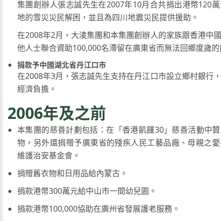
集團創辦人張志誠先生在2007年10月合共捐出港幣120
地的雪災災民解困，並且為四川地震災民提供援助。
在2008年2月，大淩集團和本集團創辦人的家族跟香港中
他人士聯合資助100,000名滯留在廣東省而無法回鄉度歲
捐款予中國湖北省丹江口市
在2008年3月，張志誠先生支持在丹江口市設立鄉村銀行
經濟負擔。
2006年及之前
本集團的慈善計劃包括：在「香港飢饉30」慈善活動中
物，另外還捐贈予廣東省的殘疾人民工藝品廠、母親之愛
維護治安基金會。
捐贈舊衣物和日用品給內蒙古。
捐款港幣300萬元給中山市一間幼兒園。
捐款港幣100,000協助在廣州省發展護老服務。