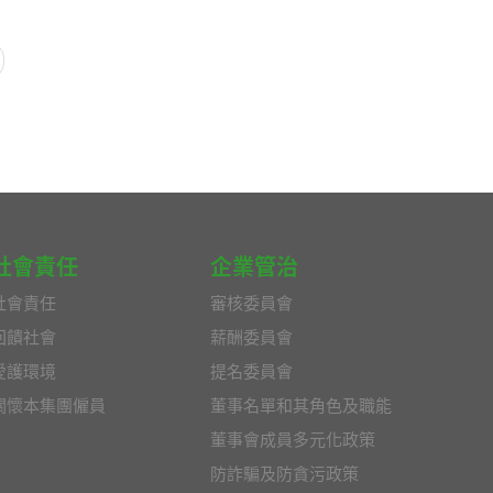
社會責任
企業管治
社會責任
審核委員會
回饋社會
薪酬委員會
愛護環境
提名委員會
關懷本集團僱員
董事名單和其角色及職能
董事會成員多元化政策
防詐騙及防貪污政策