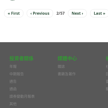
First
« First
Previous
‹ Previous
2/57
下
Next ›
Last
Last »
INATION
page
page
一
page
頁
投資者關係
媒體中心
年報
雜誌
中期報告
書籍及著作
通告
通函
證券變動月報表
其他