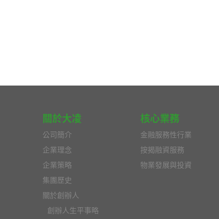
PAG
關於大凌
核心業務
公司簡介
金融服務性行業
企業理念
按揭融資服務
企業策略
物業發展與投資
集團歷史
關於創辦人
創辦人生平事略