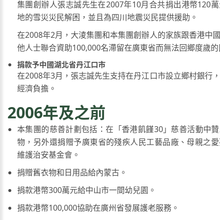
集團創辦人張志誠先生在2007年10月合共捐出港幣120
地的雪災災民解困，並且為四川地震災民提供援助。
在2008年2月，大淩集團和本集團創辦人的家族跟香港中
他人士聯合資助100,000名滯留在廣東省而無法回鄉度歲
捐款予中國湖北省丹江口市
在2008年3月，張志誠先生支持在丹江口市設立鄉村銀行
經濟負擔。
2006年及之前
本集團的慈善計劃包括：在「香港飢饉30」慈善活動中
物，另外還捐贈予廣東省的殘疾人民工藝品廠、母親之愛
維護治安基金會。
捐贈舊衣物和日用品給內蒙古。
捐款港幣300萬元給中山市一間幼兒園。
捐款港幣100,000協助在廣州省發展護老服務。