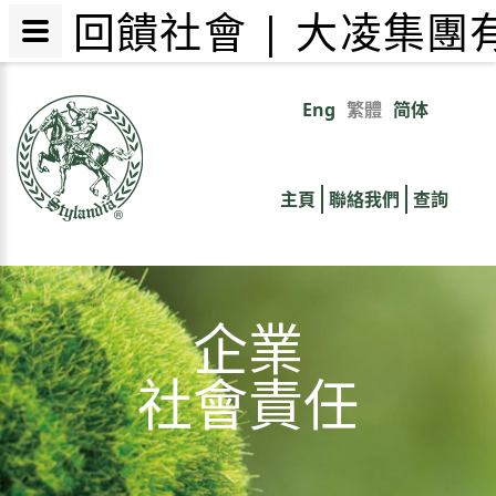
回饋社會 | 大凌集團
移
至
Eng
繁體
简体
Primary
主
內
links
容
主頁
聯絡我們
查詢
企業
社會責任