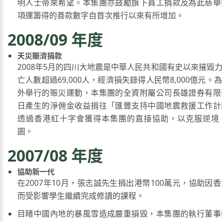
明人士帶來希望。本集團亦鼓勵旗下員工捐款及為此慈舉
項運籌得的善款數字自首次推行以來有所增加。
2008/09 年度
天災賑濟捐款
2008年5月的四川大地震是中華人民共和國有史以來摧毀
亡人數超過69,000人，經濟損失錄得人民幣8,000億元
外舉行的賑災運動，本集團的全資附屬公司長雄證券有限
日產生的淨佣金收益捐往「匯豐支持中國地震救援工作計
透過香港紅十字會獲得本集團的直接協助，以克服逆境
園。
2007/08 年度
協助新一代
在2007年10月，張志誠先生捐出港幣100萬元，協助因
而受影響學生繼續完成修讀的課程。
目睹中國內地的暴風雪造成嚴重損毀，本集團的執行董事