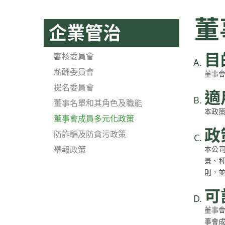
董
企業管治
目
審核委員會
薪酬委員會
董事
提名委員會
適
董事名單和其角色及職能
本政
董事會成員多元化政策
政
防詐騙及防貪污政策
舉報政策
本公
景、
則，
可
董事
事會