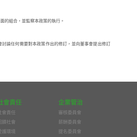
層面的組合，並監察本政策的執行。
會討論任何需要對本政策作出的修訂，並向董事會提出修訂
社會責任
企業管治
社會責任
審核委員會
回饋社會
薪酬委員會
愛護環境
提名委員會