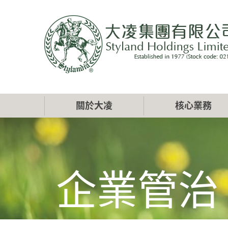
移
至
主
內
容
Main
關於大凌
核心業務
navigation
企業管治