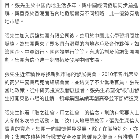
目。張先生於中國內地生活多年，與中國經濟發展同步前進
解，與置身於香港面看內地發展實有不同領略，此一優勢有
地市場。
張先生加入長雄集團有限公司後，善用於中國北京學習期間
脈絡，為集團帶來了眾多具有潛質的內地客戶及合作夥伴，
籌國企、中資銀行、國內證券行等等，有助策劃及協調集團
劃，集團有信心進一步開拓及發展中國市場。
張先生近年積極尋找新興市場的發展機會，2010年曾出席
的商界午宴與烏克蘭總統會面，並結交了不少當地官員，張
當地政策，從中研究投資及發展機會。張先生希望從“根”出
生打開東歐市場的佳績，領導集團業績再創高峯並不斷締造突
張先生抱著「取之社會，用之社會」的信念，幫助有需要人
人參與多次慈善活動，如：汶川大地震籌款等。張先生深信
寶貴的資產，集團一向關懷僱員發展，除了在職培訓外，亦
修；集團亦積極推行職業安全及關懷僱員之健康，曾推動「