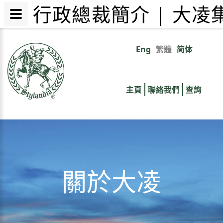
行政總裁簡介 | 大
移
至
Eng
繁體
简体
Primary
主
內
links
容
主頁
聯絡我們
查詢
關於大凌