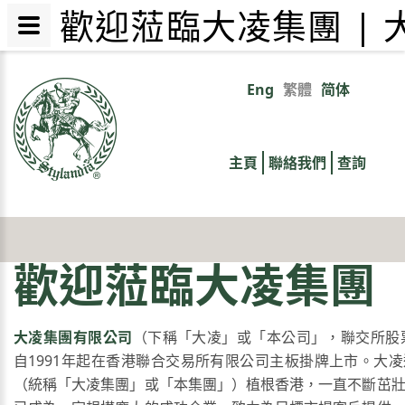
歡迎蒞臨大凌集團 |
移
至
Eng
繁體
简体
Primary
主
內
links
容
主頁
聯絡我們
查詢
歡迎蒞臨大凌集團
大凌集團有限公司
（下稱「大凌」或「本公司」，聯交所股票
自1991年起在香港聯合交易所有限公司主板掛牌上市。大
（統稱「大凌集團」或「本集團」）植根香港，一直不斷茁