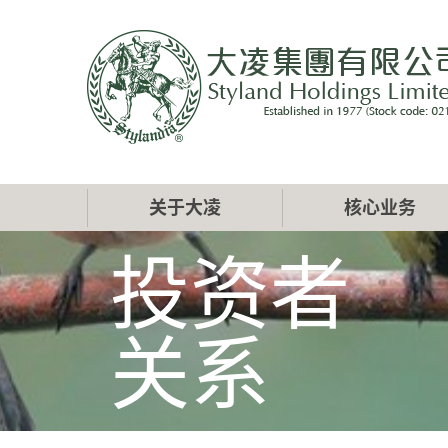
跳
转
到
主
要
内
容
Main
关于大凌
核心业务
navigation
投资者
关系