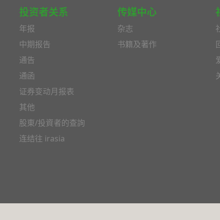
投资者关系
传媒中心
年报
杂志
中期报告
书籍及著作
通告
通函
证券变动月报表
其他
股東/投資者的查詢
连结往 irasia