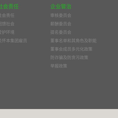
社会责任
企业管治
社会责任
审核委员会
回馈社会
薪酬委员会
爱护环境
提名委员会
关怀本集团雇员
董事名单和其角色及职能
董事会成员多元化政策
防诈骗及防贪污政策
举报政策