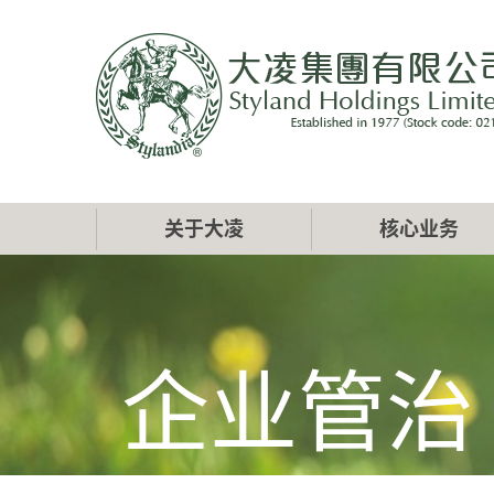
跳
转
到
主
要
内
容
Main
关于大凌
核心业务
navigation
企业管治