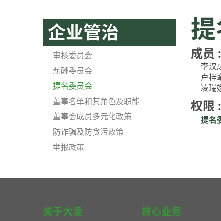
提
企业管治
成员 :
审核委员会
李汉
薪酬委员会
卢梓
提名委员会
凌瑞
董事名单和其角色及职能
权限 :
董事会成员多元化政策
提名委
防诈骗及防贪污政策
举报政策
关于大凌
核心业务