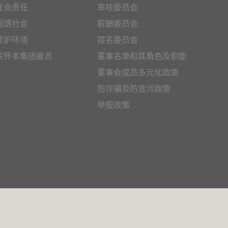
社会责任
审核委员会
回馈社会
薪酬委员会
爱护环境
提名委员会
关怀本集团雇员
董事名单和其角色及职能
董事会成员多元化政策
防诈骗及防贪污政策
举报政策