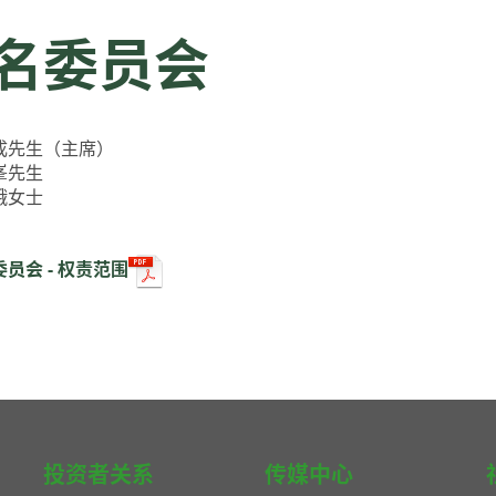
名委员会
成先生（主席）
峯先生
娥女士
员会 - 权责范围
投资者关系
传媒中心