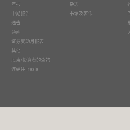
年报
杂志
中期报告
书籍及著作
通告
通函
证券变动月报表
其他
股東/投資者的查詢
连结往 irasia