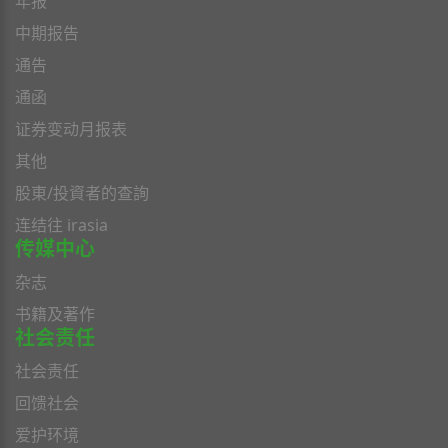
年报
中期报告
通告
通函
证券变动月报表
其他
股東/投資者的查詢
连结往 irasia
传媒中心
杂志
书籍及著作
社会责任
社会责任
回馈社会
爱护环境