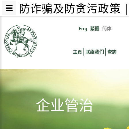
防诈骗及防贪污政策 
跳
转
Eng
繁體
简体
Primary
到
主
links
要
主頁
联络我们
查詢
内
容
企业管治