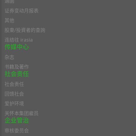
通函
证券变动月报表
其他
股東/投資者的查詢
连结往 irasia
传媒中心
杂志
书籍及著作
社会责任
社会责任
回馈社会
爱护环境
关怀本集团雇员
企业管治
审核委员会