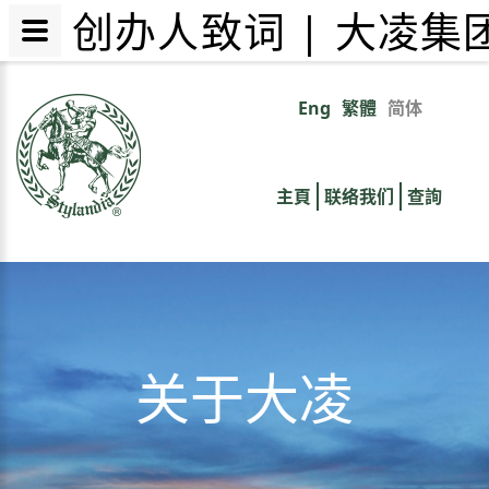
创办人致词 | 大凌集
跳
转
Eng
繁體
简体
Primary
到
主
links
要
主頁
联络我们
查詢
内
容
关于大凌