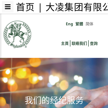
首页 | 大凌集团有限
跳
转
Eng
繁體
简体
Primary
到
主
links
要
主頁
联络我们
查詢
内
容
我们的经纪服务